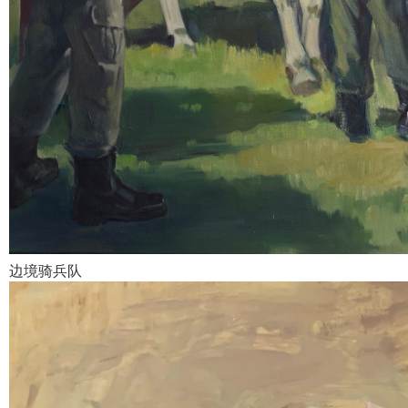
边境骑兵队